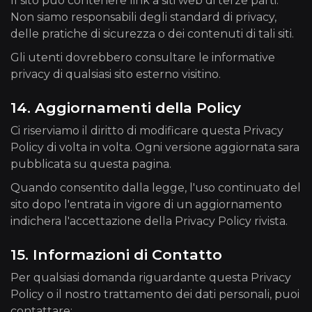
Il sito puo contenere link a siti web di terze parti.
Non siamo responsabili degli standard di privacy,
delle pratiche di sicurezza o dei contenuti di tali siti.
Gli utenti dovrebbero consultare le informative
privacy di qualsiasi sito esterno visitino.
14. Aggiornamenti della Policy
Ci riserviamo il diritto di modificare questa Privacy
Policy di volta in volta. Ogni versione aggiornata sara
pubblicata su questa pagina.
Quando consentito dalla legge, l'uso continuato del
sito dopo l'entrata in vigore di un aggiornamento
indichera l'accettazione della Privacy Policy rivista.
15. Informazioni di Contatto
Per qualsiasi domanda riguardante questa Privacy
Policy o il nostro trattamento dei dati personali, puoi
contattare: