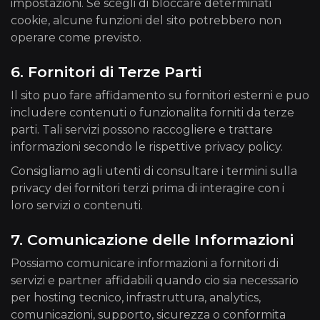
impostazioni. Se scegli di bloccare determinati
cookie, alcune funzioni del sito potrebbero non
operare come previsto.
6. Fornitori di Terze Parti
Il sito puo fare affidamento su fornitori esterni e puo
includere contenuti o funzionalita forniti da terze
parti. Tali servizi possono raccogliere e trattare
informazioni secondo le rispettive privacy policy.
Consigliamo agli utenti di consultare i termini sulla
privacy dei fornitori terzi prima di interagire con i
loro servizi o contenuti.
7. Comunicazione delle Informazioni
Possiamo comunicare informazioni a fornitori di
servizi e partner affidabili quando cio sia necessario
per hosting tecnico, infrastruttura, analytics,
comunicazioni, supporto, sicurezza o conformita