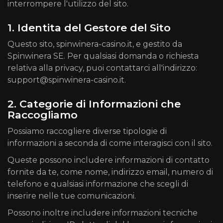
interrompere l'utilizzo del sito.
1. Identita del Gestore del Sito
Questo sito, spinwinera-casino.it, e gestito da
Spinwinera SE. Per qualsiasi domanda o richiesta
relativa alla privacy, puoi contattarci all'indirizzo:
support@spinwinera-casino.it.
2. Categorie di Informazioni che
Raccogliamo
Possiamo raccogliere diverse tipologie di
informazioni a seconda di come interagisci con il sito.
Queste possono includere informazioni di contatto
fornite da te, come nome, indirizzo email, numero di
telefono e qualsiasi informazione che scegli di
inserire nelle tue comunicazioni.
Possono inoltre includere informazioni tecniche