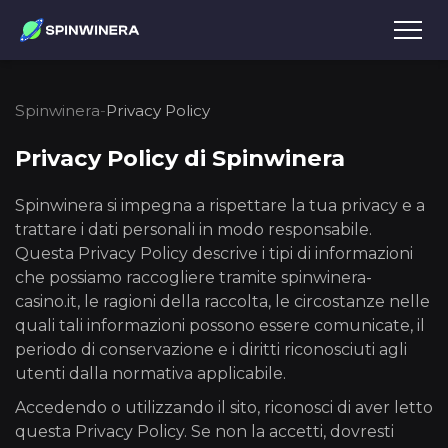
Spinwinera
-
Privacy Policy
Privacy Policy di Spinwinera
Spinwinera si impegna a rispettare la tua privacy e a
trattare i dati personali in modo responsabile.
Questa Privacy Policy descrive i tipi di informazioni
che possiamo raccogliere tramite spinwinera-
casino.it, le ragioni della raccolta, le circostanze nelle
quali tali informazioni possono essere comunicate, il
periodo di conservazione e i diritti riconosciuti agli
utenti dalla normativa applicabile.
Accedendo o utilizzando il sito, riconosci di aver letto
questa Privacy Policy. Se non la accetti, dovresti